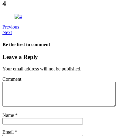
4
Previous
Next
Be the first to comment
Leave a Reply
Your email address will not be published.
Comment
Name
*
Email
*