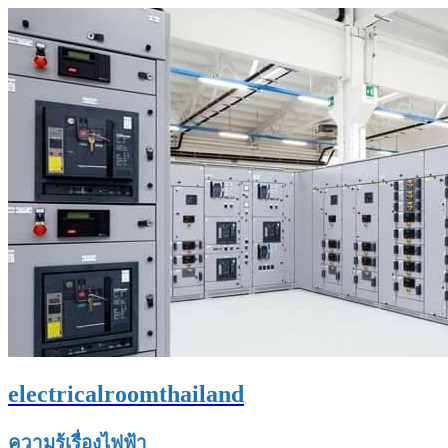
electricalroomthailand
ความรู้เรื่องไฟฟ้า