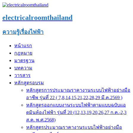
electricalroomthailand
ความรู้เรื่องไฟฟ้า
หน้าแรก
กฎหมาย
มาตรฐาน
บทความ
วารสาร
หลักสูตรอบรม
หลักสูตรการประมาณราคางานระบบไฟฟ้าอย่างมือ
อาชีพ รุ่นที่ 22 ( 7,8,14,15,21,22,28,29 มี.ค.2569 )
หลักสูตรออกแบบงานระบบไฟฟ้าตามแบบฉบับแอ
ดมินห้องไฟฟ้า รุ่นที่ 20 (12,13,19,20,26,27 ก.ค.-2,3
ส.ค. พ.ศ.2568)
หลักสูตรประมาณราคางานระบบไฟฟ้าอย่างมือ