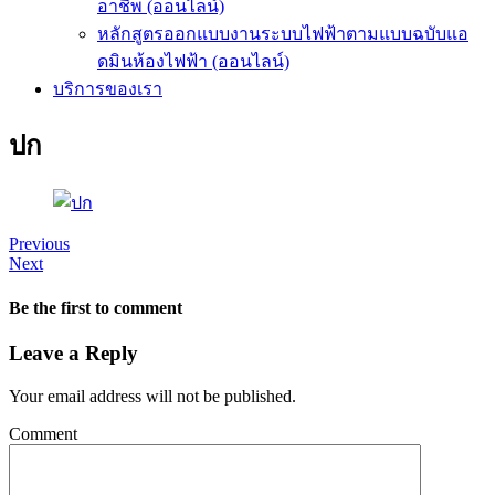
อาชีพ (ออนไลน์)
หลักสูตรออกแบบงานระบบไฟฟ้าตามแบบฉบับแอ
ดมินห้องไฟฟ้า (ออนไลน์)
บริการของเรา
ปก
Previous
Next
Be the first to comment
Leave a Reply
Your email address will not be published.
Comment