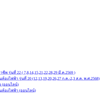
่นที่ 22 ( 7,8,14,15,21,22,28,29 มี.ค.2569 )
ฟ้า รุ่นที่ 20 (12,13,19,20,26,27 ก.ค.-2,3 ส.ค. พ.ศ.2568)
 (ออนไลน์)
้องไฟฟ้า (ออนไลน์)