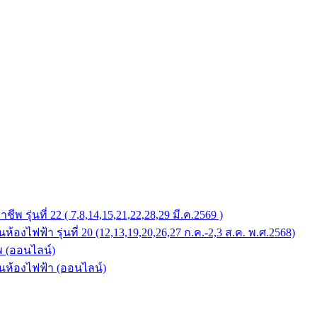
่นที่ 22 ( 7,8,14,15,21,22,28,29 มี.ค.2569 )
ฟ้า รุ่นที่ 20 (12,13,19,20,26,27 ก.ค.-2,3 ส.ค. พ.ศ.2568)
 (ออนไลน์)
้องไฟฟ้า (ออนไลน์)