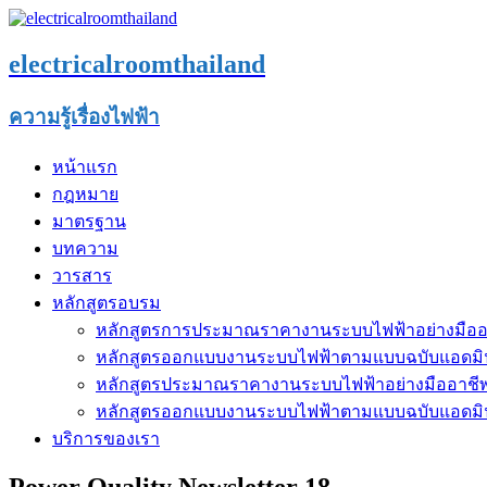
electricalroomthailand
ความรู้เรื่องไฟฟ้า
หน้าแรก
กฎหมาย
มาตรฐาน
บทความ
วารสาร
หลักสูตรอบรม
หลักสูตรการประมาณราคางานระบบไฟฟ้าอย่างมืออาชีพ รุ
หลักสูตรออกแบบงานระบบไฟฟ้าตามแบบฉบับแอดมินห้องไฟ
หลักสูตรประมาณราคางานระบบไฟฟ้าอย่างมืออาชีพ
หลักสูตรออกแบบงานระบบไฟฟ้าตามแบบฉบับแอดมินห
บริการของเรา