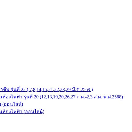
่นที่ 22 ( 7,8,14,15,21,22,28,29 มี.ค.2569 )
ฟ้า รุ่นที่ 20 (12,13,19,20,26,27 ก.ค.-2,3 ส.ค. พ.ศ.2568)
 (ออนไลน์)
้องไฟฟ้า (ออนไลน์)