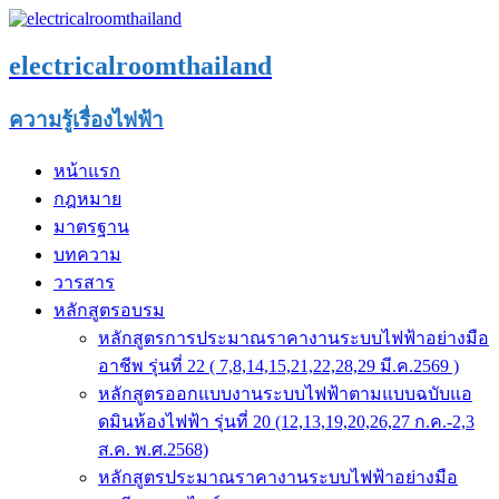
electricalroomthailand
ความรู้เรื่องไฟฟ้า
หน้าแรก
กฎหมาย
มาตรฐาน
บทความ
วารสาร
หลักสูตรอบรม
หลักสูตรการประมาณราคางานระบบไฟฟ้าอย่างมือ
อาชีพ รุ่นที่ 22 ( 7,8,14,15,21,22,28,29 มี.ค.2569 )
หลักสูตรออกแบบงานระบบไฟฟ้าตามแบบฉบับแอ
ดมินห้องไฟฟ้า รุ่นที่ 20 (12,13,19,20,26,27 ก.ค.-2,3
ส.ค. พ.ศ.2568)
หลักสูตรประมาณราคางานระบบไฟฟ้าอย่างมือ