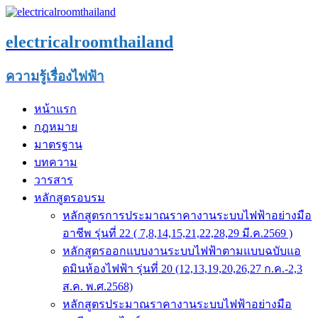
electricalroomthailand
ความรู้เรื่องไฟฟ้า
หน้าแรก
กฎหมาย
มาตรฐาน
บทความ
วารสาร
หลักสูตรอบรม
หลักสูตรการประมาณราคางานระบบไฟฟ้าอย่างมือ
อาชีพ รุ่นที่ 22 ( 7,8,14,15,21,22,28,29 มี.ค.2569 )
หลักสูตรออกแบบงานระบบไฟฟ้าตามแบบฉบับแอ
ดมินห้องไฟฟ้า รุ่นที่ 20 (12,13,19,20,26,27 ก.ค.-2,3
ส.ค. พ.ศ.2568)
หลักสูตรประมาณราคางานระบบไฟฟ้าอย่างมือ