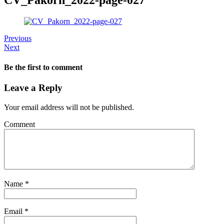
CV_Pakorn_2022-page-027
Previous
Next
Be the first to comment
Leave a Reply
Your email address will not be published.
Comment
Name
*
Email
*