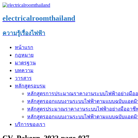
electricalroomthailand
ความรู้เรื่องไฟฟ้า
หน้าแรก
กฎหมาย
มาตรฐาน
บทความ
วารสาร
หลักสูตรอบรม
หลักสูตรการประมาณราคางานระบบไฟฟ้าอย่างมืออาชีพ รุ
หลักสูตรออกแบบงานระบบไฟฟ้าตามแบบฉบับแอดมินห้องไฟ
หลักสูตรประมาณราคางานระบบไฟฟ้าอย่างมืออาชีพ
หลักสูตรออกแบบงานระบบไฟฟ้าตามแบบฉบับแอดมินห
บริการของเรา