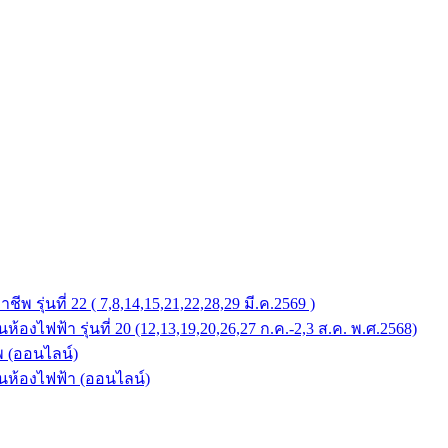
่นที่ 22 ( 7,8,14,15,21,22,28,29 มี.ค.2569 )
ฟ้า รุ่นที่ 20 (12,13,19,20,26,27 ก.ค.-2,3 ส.ค. พ.ศ.2568)
 (ออนไลน์)
้องไฟฟ้า (ออนไลน์)