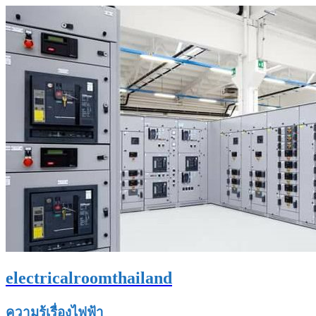
electricalroomthailand
ความรู้เรื่องไฟฟ้า