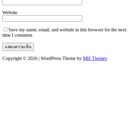
Website
Save my name, email, and website in this browser for the next
time I comment.
Copyright © 2026 | WordPress Theme by
MH Themes