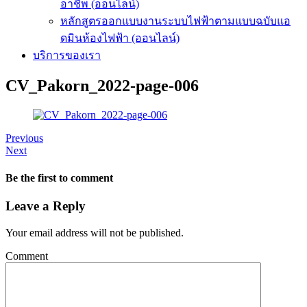
อาชีพ (ออนไลน์)
หลักสูตรออกแบบงานระบบไฟฟ้าตามแบบฉบับแอ
ดมินห้องไฟฟ้า (ออนไลน์)
บริการของเรา
CV_Pakorn_2022-page-006
Previous
Next
Be the first to comment
Leave a Reply
Your email address will not be published.
Comment