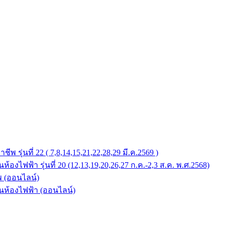
่นที่ 22 ( 7,8,14,15,21,22,28,29 มี.ค.2569 )
ฟ้า รุ่นที่ 20 (12,13,19,20,26,27 ก.ค.-2,3 ส.ค. พ.ศ.2568)
 (ออนไลน์)
้องไฟฟ้า (ออนไลน์)