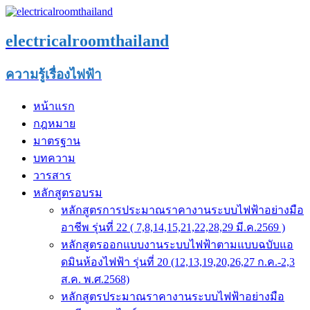
electricalroomthailand
ความรู้เรื่องไฟฟ้า
หน้าแรก
กฎหมาย
มาตรฐาน
บทความ
วารสาร
หลักสูตรอบรม
หลักสูตรการประมาณราคางานระบบไฟฟ้าอย่างมือ
อาชีพ รุ่นที่ 22 ( 7,8,14,15,21,22,28,29 มี.ค.2569 )
หลักสูตรออกแบบงานระบบไฟฟ้าตามแบบฉบับแอ
ดมินห้องไฟฟ้า รุ่นที่ 20 (12,13,19,20,26,27 ก.ค.-2,3
ส.ค. พ.ศ.2568)
หลักสูตรประมาณราคางานระบบไฟฟ้าอย่างมือ