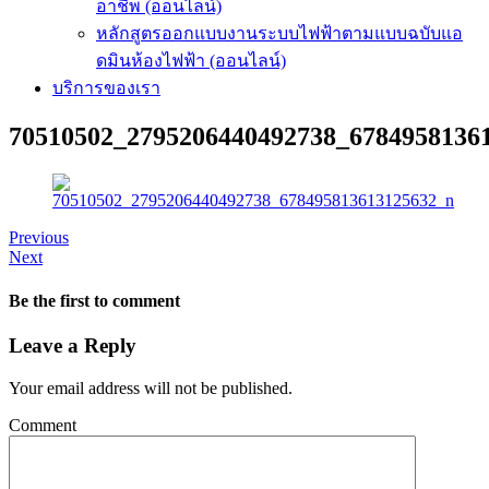
อาชีพ (ออนไลน์)
หลักสูตรออกแบบงานระบบไฟฟ้าตามแบบฉบับแอ
ดมินห้องไฟฟ้า (ออนไลน์)
บริการของเรา
70510502_2795206440492738_6784958136
Previous
Next
Be the first to comment
Leave a Reply
Your email address will not be published.
Comment