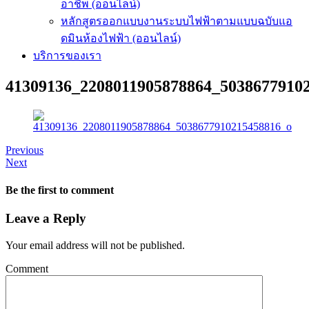
อาชีพ (ออนไลน์)
หลักสูตรออกแบบงานระบบไฟฟ้าตามแบบฉบับแอ
ดมินห้องไฟฟ้า (ออนไลน์)
บริการของเรา
41309136_2208011905878864_5038677910
Previous
Next
Be the first to comment
Leave a Reply
Your email address will not be published.
Comment