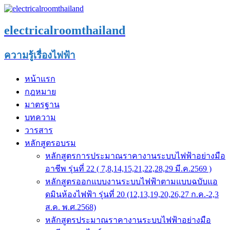
electricalroomthailand
ความรู้เรื่องไฟฟ้า
หน้าแรก
กฎหมาย
มาตรฐาน
บทความ
วารสาร
หลักสูตรอบรม
หลักสูตรการประมาณราคางานระบบไฟฟ้าอย่างมือ
อาชีพ รุ่นที่ 22 ( 7,8,14,15,21,22,28,29 มี.ค.2569 )
หลักสูตรออกแบบงานระบบไฟฟ้าตามแบบฉบับแอ
ดมินห้องไฟฟ้า รุ่นที่ 20 (12,13,19,20,26,27 ก.ค.-2,3
ส.ค. พ.ศ.2568)
หลักสูตรประมาณราคางานระบบไฟฟ้าอย่างมือ