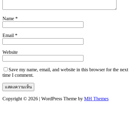
Name
*
Email
*
Website
Save my name, email, and website in this browser for the next
time I comment.
Copyright © 2026 | WordPress Theme by
MH Themes