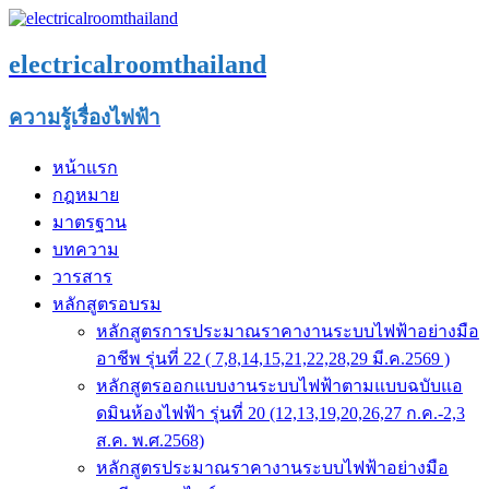
electricalroomthailand
ความรู้เรื่องไฟฟ้า
หน้าแรก
กฎหมาย
มาตรฐาน
บทความ
วารสาร
หลักสูตรอบรม
หลักสูตรการประมาณราคางานระบบไฟฟ้าอย่างมือ
อาชีพ รุ่นที่ 22 ( 7,8,14,15,21,22,28,29 มี.ค.2569 )
หลักสูตรออกแบบงานระบบไฟฟ้าตามแบบฉบับแอ
ดมินห้องไฟฟ้า รุ่นที่ 20 (12,13,19,20,26,27 ก.ค.-2,3
ส.ค. พ.ศ.2568)
หลักสูตรประมาณราคางานระบบไฟฟ้าอย่างมือ