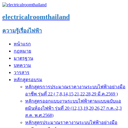
electricalroomthailand
ความรู้เรื่องไฟฟ้า
หน้าแรก
กฎหมาย
มาตรฐาน
บทความ
วารสาร
หลักสูตรอบรม
หลักสูตรการประมาณราคางานระบบไฟฟ้าอย่างมือ
อาชีพ รุ่นที่ 22 ( 7,8,14,15,21,22,28,29 มี.ค.2569 )
หลักสูตรออกแบบงานระบบไฟฟ้าตามแบบฉบับแอ
ดมินห้องไฟฟ้า รุ่นที่ 20 (12,13,19,20,26,27 ก.ค.-2,3
ส.ค. พ.ศ.2568)
หลักสูตรประมาณราคางานระบบไฟฟ้าอย่างมือ