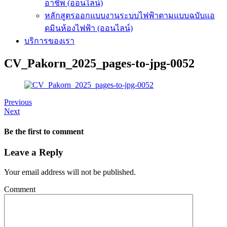
อาชีพ (ออนไลน์)
หลักสูตรออกแบบงานระบบไฟฟ้าตามแบบฉบับแอ
ดมินห้องไฟฟ้า (ออนไลน์)
บริการของเรา
CV_Pakorn_2025_pages-to-jpg-0052
Previous
Next
Be the first to comment
Leave a Reply
Your email address will not be published.
Comment