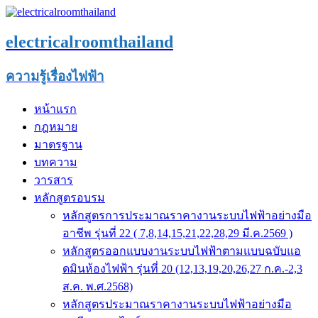
electricalroomthailand
ความรู้เรื่องไฟฟ้า
หน้าแรก
กฎหมาย
มาตรฐาน
บทความ
วารสาร
หลักสูตรอบรม
หลักสูตรการประมาณราคางานระบบไฟฟ้าอย่างมือ
อาชีพ รุ่นที่ 22 ( 7,8,14,15,21,22,28,29 มี.ค.2569 )
หลักสูตรออกแบบงานระบบไฟฟ้าตามแบบฉบับแอ
ดมินห้องไฟฟ้า รุ่นที่ 20 (12,13,19,20,26,27 ก.ค.-2,3
ส.ค. พ.ศ.2568)
หลักสูตรประมาณราคางานระบบไฟฟ้าอย่างมือ