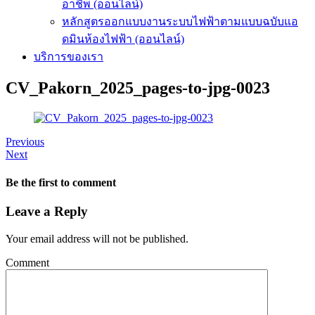
อาชีพ (ออนไลน์)
หลักสูตรออกแบบงานระบบไฟฟ้าตามแบบฉบับแอ
ดมินห้องไฟฟ้า (ออนไลน์)
บริการของเรา
CV_Pakorn_2025_pages-to-jpg-0023
Previous
Next
Be the first to comment
Leave a Reply
Your email address will not be published.
Comment