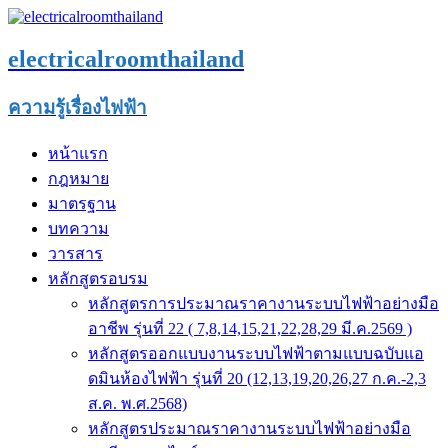
electricalroomthailand
ความรู้เรื่องไฟฟ้า
หน้าแรก
กฎหมาย
มาตรฐาน
บทความ
วารสาร
หลักสูตรอบรม
หลักสูตรการประมาณราคางานระบบไฟฟ้าอย่างมือ
อาชีพ รุ่นที่ 22 ( 7,8,14,15,21,22,28,29 มี.ค.2569 )
หลักสูตรออกแบบงานระบบไฟฟ้าตามแบบฉบับแอ
ดมินห้องไฟฟ้า รุ่นที่ 20 (12,13,19,20,26,27 ก.ค.-2,3
ส.ค. พ.ศ.2568)
หลักสูตรประมาณราคางานระบบไฟฟ้าอย่างมือ