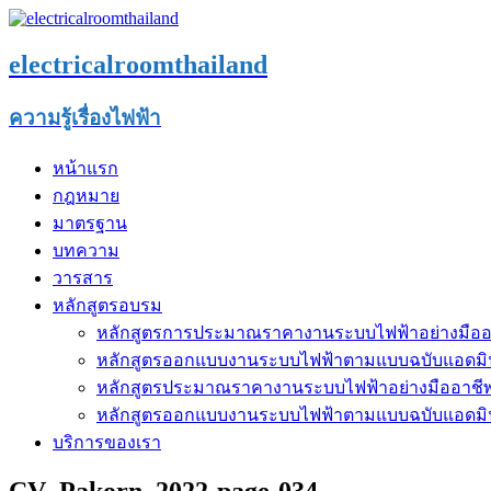
electricalroomthailand
ความรู้เรื่องไฟฟ้า
หน้าแรก
กฎหมาย
มาตรฐาน
บทความ
วารสาร
หลักสูตรอบรม
หลักสูตรการประมาณราคางานระบบไฟฟ้าอย่างมืออาชีพ รุ
หลักสูตรออกแบบงานระบบไฟฟ้าตามแบบฉบับแอดมินห้องไฟ
หลักสูตรประมาณราคางานระบบไฟฟ้าอย่างมืออาชีพ
หลักสูตรออกแบบงานระบบไฟฟ้าตามแบบฉบับแอดมินห
บริการของเรา