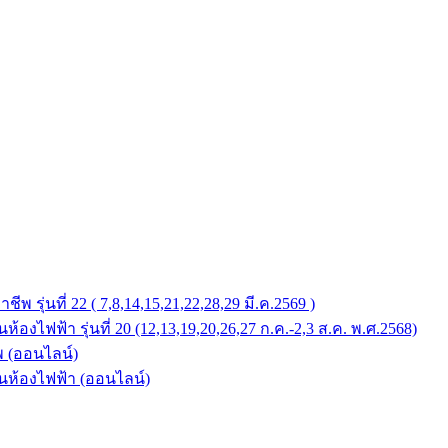
่นที่ 22 ( 7,8,14,15,21,22,28,29 มี.ค.2569 )
ฟ้า รุ่นที่ 20 (12,13,19,20,26,27 ก.ค.-2,3 ส.ค. พ.ศ.2568)
 (ออนไลน์)
้องไฟฟ้า (ออนไลน์)