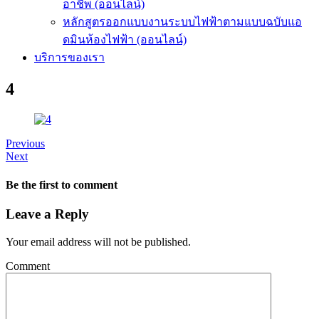
อาชีพ (ออนไลน์)
หลักสูตรออกแบบงานระบบไฟฟ้าตามแบบฉบับแอ
ดมินห้องไฟฟ้า (ออนไลน์)
บริการของเรา
4
Previous
Next
Be the first to comment
Leave a Reply
Your email address will not be published.
Comment