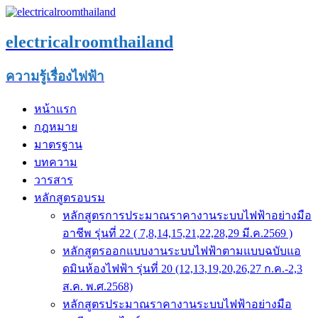
electricalroomthailand
ความรู้เรื่องไฟฟ้า
หน้าแรก
กฎหมาย
มาตรฐาน
บทความ
วารสาร
หลักสูตรอบรม
หลักสูตรการประมาณราคางานระบบไฟฟ้าอย่างมือ
อาชีพ รุ่นที่ 22 ( 7,8,14,15,21,22,28,29 มี.ค.2569 )
หลักสูตรออกแบบงานระบบไฟฟ้าตามแบบฉบับแอ
ดมินห้องไฟฟ้า รุ่นที่ 20 (12,13,19,20,26,27 ก.ค.-2,3
ส.ค. พ.ศ.2568)
หลักสูตรประมาณราคางานระบบไฟฟ้าอย่างมือ