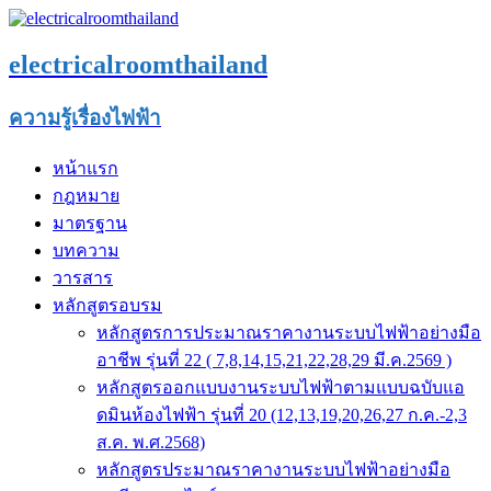
electricalroomthailand
ความรู้เรื่องไฟฟ้า
หน้าแรก
กฎหมาย
มาตรฐาน
บทความ
วารสาร
หลักสูตรอบรม
หลักสูตรการประมาณราคางานระบบไฟฟ้าอย่างมือ
อาชีพ รุ่นที่ 22 ( 7,8,14,15,21,22,28,29 มี.ค.2569 )
หลักสูตรออกแบบงานระบบไฟฟ้าตามแบบฉบับแอ
ดมินห้องไฟฟ้า รุ่นที่ 20 (12,13,19,20,26,27 ก.ค.-2,3
ส.ค. พ.ศ.2568)
หลักสูตรประมาณราคางานระบบไฟฟ้าอย่างมือ