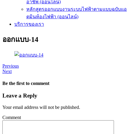
อาชีพ (ออนไลน์)
หลักสูตรออกแบบงานระบบไฟฟ้าตามแบบฉบับแอ
ดมินห้องไฟฟ้า (ออนไลน์)
บริการของเรา
ออกแบบ-14
Previous
Next
Be the first to comment
Leave a Reply
Your email address will not be published.
Comment