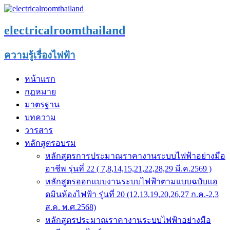
electricalroomthailand
ความรู้เรื่องไฟฟ้า
หน้าแรก
กฎหมาย
มาตรฐาน
บทความ
วารสาร
หลักสูตรอบรม
หลักสูตรการประมาณราคางานระบบไฟฟ้าอย่างมือ
อาชีพ รุ่นที่ 22 ( 7,8,14,15,21,22,28,29 มี.ค.2569 )
หลักสูตรออกแบบงานระบบไฟฟ้าตามแบบฉบับแอ
ดมินห้องไฟฟ้า รุ่นที่ 20 (12,13,19,20,26,27 ก.ค.-2,3
ส.ค. พ.ศ.2568)
หลักสูตรประมาณราคางานระบบไฟฟ้าอย่างมือ