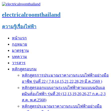
electricalroomthailand
ความรู้เรื่องไฟฟ้า
หน้าแรก
กฎหมาย
มาตรฐาน
บทความ
วารสาร
หลักสูตรอบรม
หลักสูตรการประมาณราคางานระบบไฟฟ้าอย่างมือ
อาชีพ รุ่นที่ 22 ( 7,8,14,15,21,22,28,29 มี.ค.2569 )
หลักสูตรออกแบบงานระบบไฟฟ้าตามแบบฉบับแอ
ดมินห้องไฟฟ้า รุ่นที่ 20 (12,13,19,20,26,27 ก.ค.-2,3
ส.ค. พ.ศ.2568)
หลักสูตรประมาณราคางานระบบไฟฟ้าอย่างมือ