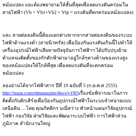
หม้อแปลง และต้องพยายามให้สั้นที่สุดเพื่อลดแรงดันคร่อมใน
สายไฟฟ้า (Vb = Vb1+Vb2 = Vrp = แรงดันที่ตกคร่อมหม้อแปลง)
และ สายต่อลงดินนี้ต้องแยกต่างหากจากสายต่อลงดินของระบบ
ไฟฟ้าด้านแรงต่ำ (สายนิวทรัล) เพื่อป้องกันแรงดันเกินนี้ไปทำให้
เครื่องอุปรณ์ไฟฟ้าเสียหายปัจจุบันการไฟฟ้าฯ ได้ปรับปรุงย้าย
ตำแหน่งติดตั้งของกักดักฟ้าผ่ามาอยู่ใกล้ๆทางด้านของแรงสูง
ของหม้อแปลงให้ใกล้ที่สุด เพื่อลดแรงดันที่จะตกคร่อม
หม้อแปลง
ลองอ่านได้จากไฟฟ้าสาร ปีที่ 19 ฉบับที่ 5 (ก.ย-ต.ค 2555)
http://issuu.com/eitmagazine/docs/v19i5
เรื่องข้อพิจารณาในการ
ติดตั้งกับดักเสิร์จเพื่อป้องกันอุปกรณ์ไฟฟ้าในระบบจำหน่ายแบบ
เหนือดิน …โดย คุณกิตติกร มณีสว่าง หัวหน้าแผนกวิจัยอุปกรณ์
ไฟฟ้า กองวิจัย ฝ่ายวิจัยและพัฒนาระบบไฟฟ้า การไฟฟ้าส่วน
ภูมิภาค สำนักงานใหญ่