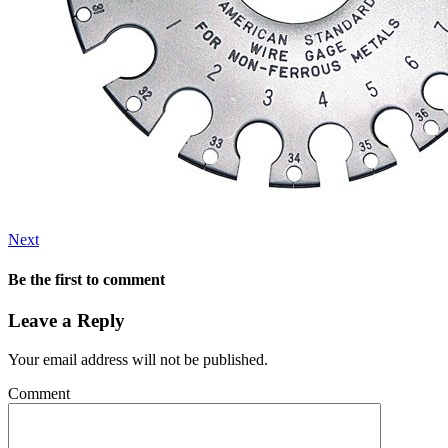
Next
Be the first to comment
Leave a Reply
Your email address will not be published.
Comment