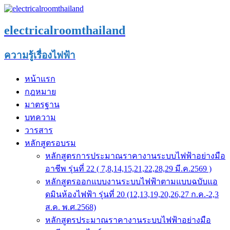
electricalroomthailand
ความรู้เรื่องไฟฟ้า
หน้าแรก
กฎหมาย
มาตรฐาน
บทความ
วารสาร
หลักสูตรอบรม
หลักสูตรการประมาณราคางานระบบไฟฟ้าอย่างมือ
อาชีพ รุ่นที่ 22 ( 7,8,14,15,21,22,28,29 มี.ค.2569 )
หลักสูตรออกแบบงานระบบไฟฟ้าตามแบบฉบับแอ
ดมินห้องไฟฟ้า รุ่นที่ 20 (12,13,19,20,26,27 ก.ค.-2,3
ส.ค. พ.ศ.2568)
หลักสูตรประมาณราคางานระบบไฟฟ้าอย่างมือ