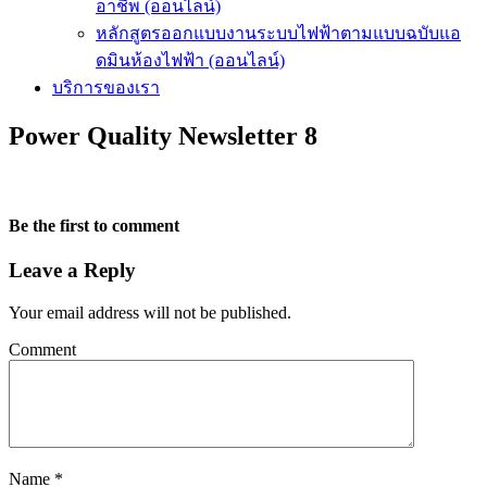
อาชีพ (ออนไลน์)
หลักสูตรออกแบบงานระบบไฟฟ้าตามแบบฉบับแอ
ดมินห้องไฟฟ้า (ออนไลน์)
บริการของเรา
Power Quality Newsletter 8
Be the first to comment
Leave a Reply
Your email address will not be published.
Comment
Name
*