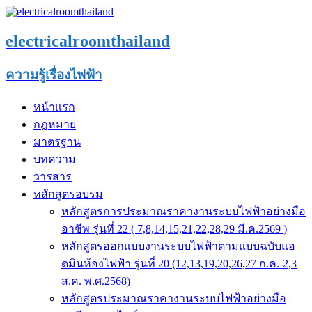
electricalroomthailand
ความรู้เรื่องไฟฟ้า
หน้าแรก
กฎหมาย
มาตรฐาน
บทความ
วารสาร
หลักสูตรอบรม
หลักสูตรการประมาณราคางานระบบไฟฟ้าอย่างมือ
อาชีพ รุ่นที่ 22 ( 7,8,14,15,21,22,28,29 มี.ค.2569 )
หลักสูตรออกแบบงานระบบไฟฟ้าตามแบบฉบับแอ
ดมินห้องไฟฟ้า รุ่นที่ 20 (12,13,19,20,26,27 ก.ค.-2,3
ส.ค. พ.ศ.2568)
หลักสูตรประมาณราคางานระบบไฟฟ้าอย่างมือ