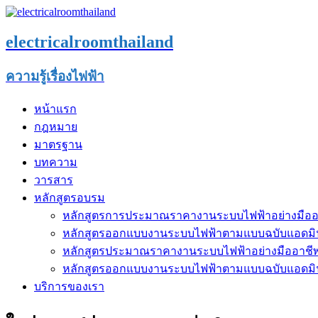
electricalroomthailand
ความรู้เรื่องไฟฟ้า
หน้าแรก
กฎหมาย
มาตรฐาน
บทความ
วารสาร
หลักสูตรอบรม
หลักสูตรการประมาณราคางานระบบไฟฟ้าอย่างมืออาชีพ รุ
หลักสูตรออกแบบงานระบบไฟฟ้าตามแบบฉบับแอดมินห้องไฟ
หลักสูตรประมาณราคางานระบบไฟฟ้าอย่างมืออาชีพ
หลักสูตรออกแบบงานระบบไฟฟ้าตามแบบฉบับแอดมินห
บริการของเรา