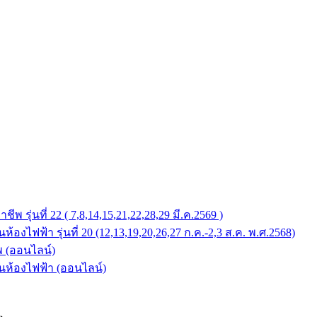
่นที่ 22 ( 7,8,14,15,21,22,28,29 มี.ค.2569 )
ฟ้า รุ่นที่ 20 (12,13,19,20,26,27 ก.ค.-2,3 ส.ค. พ.ศ.2568)
 (ออนไลน์)
้องไฟฟ้า (ออนไลน์)